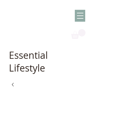
Olish -
The Oil
Granny
Essential
Lifestyle