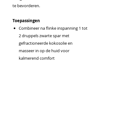
te bevorderen.
Toepassingen
Combineer na flinke inspanning 1 tot
2 druppels zwarte spar met
gefractioneerde kokosolie en
masseer in op de huid voor
kalmerend comfort
Op de huid aanbrengen om kleine
huidirritaties te helpen verzachten
Probeer je vochtinbrengende crème
aan te vullen om het ontstaan van
oneffenheden te helpen
verminderen en een gezonde huid te
bevorderen
Aanbrengen op de nek gedurende
de dag om het gevoel van harmonie
en evenwicht te bevorderen