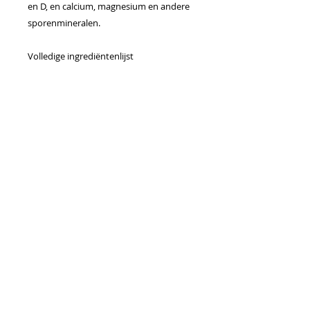
en D, en calcium, magnesium en andere
sporenmineralen.
Volledige ingrediëntenlijst
Calcium (koraalcalcium),
Magnesiumoxide, Hypromellose,
Rijstmeel, Ascorbinezuur, Biergist
(Saccharomyces cerevisiae), Extra Virgin
Olijfolie), Stearinezuur, Citroenzuur,
Dicalciumfosfaat, Zinksulfaat, Boorzuur,
Maltodextrine, Gemodificeerd
voedselzetmeel, Asparaginezuur,
Gelatine (varken), Sucrose,
Mangaansulfaat, Kopercarbonaat,
Biotine, Maiszetmeet, Plantaardige olie,
Vitamine D3 (Cholecalciferol), Beta
hydroxyacid, Butylated hydroxytoulene,
Vitamine D2 (Ergocalciferol), Protease,
Silicium dioxide