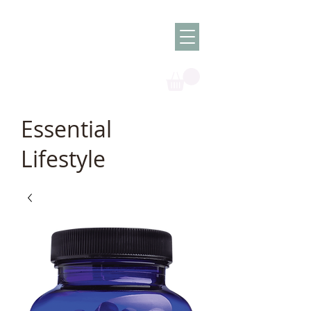
Olish -
The Oil
Granny
Essential
Lifestyle