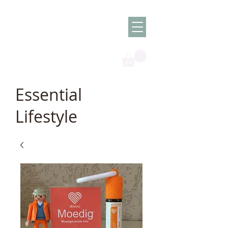
Olish -
The Oil
Granny
Essential
Lifestyle