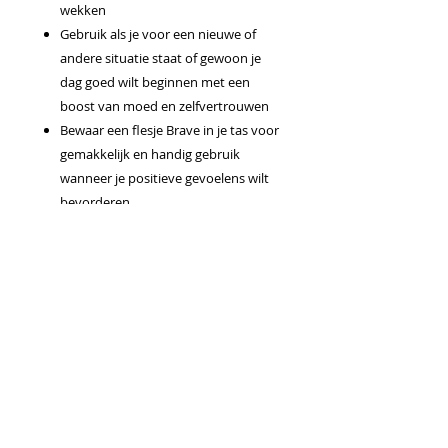
wekken
Gebruik als je voor een nieuwe of
andere situatie staat of gewoon je
dag goed wilt beginnen met een
boost van moed en zelfvertrouwen
Bewaar een flesje Brave in je tas voor
gemakkelijk en handig gebruik
wanneer je positieve gevoelens wilt
bevorderen
Gebruiksaanwijzing
Uitsluitend voor gebruik op de huid.
Breng aan op de huid als parfum of
huidverzorging of gebruik voor een
massage. Uitsluitend onder toezicht van
een volwassene gebruiken.
Voorzichtig
Buiten bereik van kinderen jonger dan 3