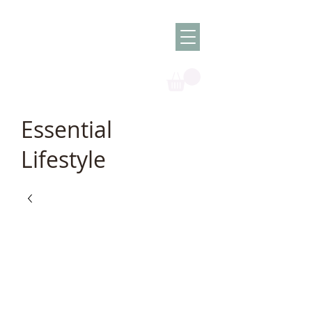
Olish -
The Oil
Granny
Essential
Lifestyle