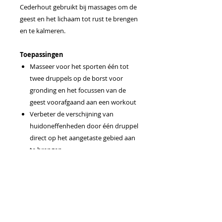
Cederhout gebruikt bij massages om de
geest en het lichaam tot rust te brengen
en te kalmeren.
Toepassingen
Masseer voor het sporten één tot
twee druppels op de borst voor
gronding en het focussen van de
geest voorafgaand aan een workout
Verbeter de verschijning van
huidoneffenheden door één druppel
direct op het aangetaste gebied aan
te brengen
Gebruik aan het einde van een lange
dag om emotioneel evenwicht en
een ontspannende omgeving te
bevorderen
Creëer je eigen insectenwerende
essentiële olie formule met behulp