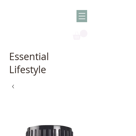
Olish -
The Oil
Granny
Essential
Lifestyle