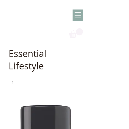
Olish -
The Oil
Granny
Essential
Lifestyle