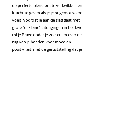
de perfecte blend om te verkwikken en
kracht te geven als je je ongemotiveerd
voelt. Voordat je aan de slag gaat met
grote (of kleine) uitdagingen in het leven
rol je Brave onder je voeten en over de
rug van je handen voor moed en
positiviteit, met de geruststelling dat je
alles kunt bereiken.
Voornaamste voordelen
Brave bevat essentiële oliën uit
Wilde Sinaasappel, Amyris,
Osmanthus en Kaneel in combinatie
met Gefractioneerde Kokosolie
Ontworpen om de zintuigen te
versterken met het warme,
citrusachtige aroma. Bij gebruik op
de huid bevordert het gevoelens van
vertrouwen, moed en