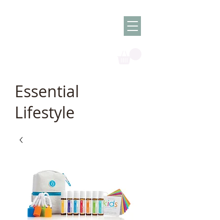
Olish -
The Oil
Granny
Essential
Lifestyle