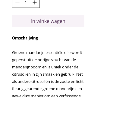
In winkelwagen
Omschrijving
Groene mandarijn essentiële olie wordt
geperst uit de onrijpe vrucht van de
mandarijnboom en is uniek onder de
citrusoliën in zijn smaak en gebruik. Net
als andere citrusoliën is de zoete en licht
fleurig geurende groene mandarijn een
geweldige manier om een verfrissende
smaak toe te voegen aan water, salades
en andere gerechten!
Toepassingen
Voeg groene mandarijn toe aan je