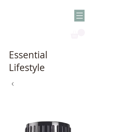
Olish -
The Oil
Granny
Essential
Lifestyle