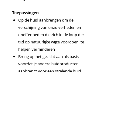
Toepassingen
Op de huid aanbrengen om de
verschijning van onzuiverheden en
oneffenheden die zich in de loop der
tijd op natuurlijke wijze voordoen, te
helpen verminderen
Breng op het gezicht aan als basis
voordat je andere huidproducten
aanbrengt voor een stralende huid
Combineer met Gefractioneerde
Kokosolie en breng op de huid aan
voor een verzachtende werking na
een dag in de zon
Masseer in de huid voor een
kalmerende werking en een weldadig
aroma