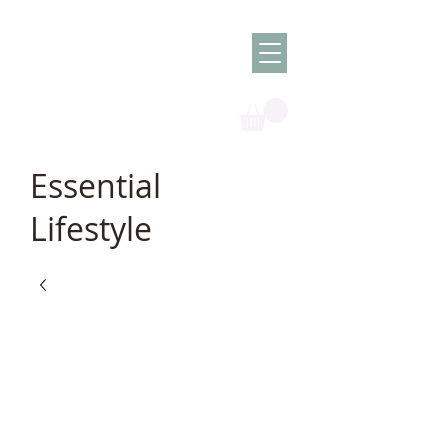
Olish -
The Oil
Granny
Essential
Lifestyle