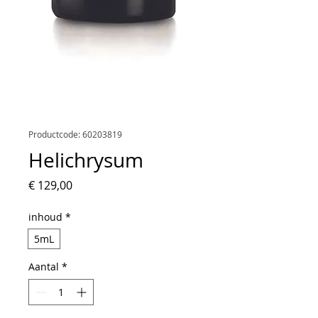
Productcode: 60203819
Helichrysum
Prijs
€ 129,00
inhoud
*
5mL
Aantal
*