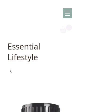
Olish -
The Oil
Granny
Essential
Lifestyle