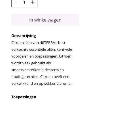
In winkelwagen
Omschrijving
Citroen, een van dōTERRA's best
verkochte essentiële oliën, kent vele
voordelen en toepassingen. Citroen
wordt vaak gebruikt als
smaakversterker in desserts en
hoofdgerechten. Citroen heeft een
verkwikkend en opwekkend aroma.
Toepassingen
Voeg Citroen olie toe aan water voor
een verfrissende smaak of als
alternatief voor frisdrank en drankjes
met suiker