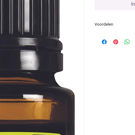
I
Voordelen
Voornaamste Voor
Direct herkenbar
in een diffuser, 
keukens of badk
Koud geperst uit
karakter en de n
te behouden
Het rijke, citrus
omgeving of atm