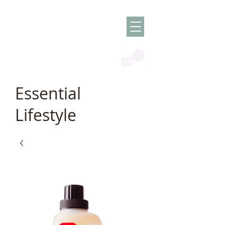
Olish -
The Oil
Granny
Essential
Lifestyle