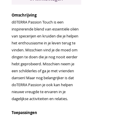
Omschrijving
dōTERRA Passion Touch is een
inspirerende blend van essentiële oliën
van specerijen en kruiden die je helpen
het enthousiasme in je leven terug te
vinden. Misschien vind je de moed om
dingen te doen die je nog nooit eerder
hebt geprobeerd. Misschien neem je
een schilderles of ga je met vrienden
dansen! Maar nog belangrijker is dat
doTERRA Passion je ook kan helpen
nieuwe vreugde te ervaren in je
dagelijkse activiteiten en relaties.
Toepassingen
Brengt ‘s ochtends onder de voeten
aan om de dag energiek en