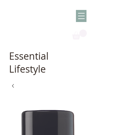
Olish -
The Oil
Granny
Essential
Lifestyle