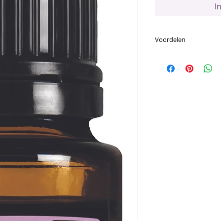
I
Voordelen
Voornaamste Voor
Kan vaak worden
uitstraling van 
oneffenheden en
verminderen
Patchouli-olie h
balancerend eff