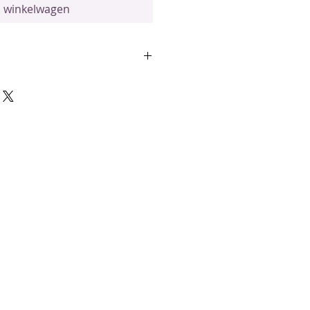
n winkelwagen
delen
 gebruikt om de algemene
de huid te helpen verbeteren, en
 onzuiverheden van de huid te
eeft een grondend en
ect op de emoties