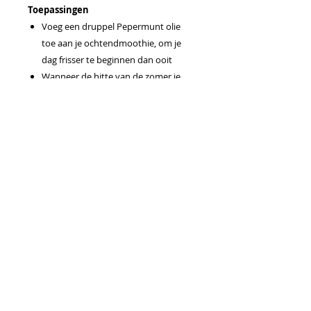
Toepassingen
Voeg een druppel Pepermunt olie
toe aan je ochtendmoothie, om je
dag frisser te beginnen dan ooit
Wanneer de hitte van de zomer je
overweldigt, voeg dan één druppel
Pepermunt olie en een stukjes
gesneden fruit zoals aardbeien of
limoenen toe aan een glas water
voor een heerlijke, smaakvolle drank
Meng een druppel pepermuntolie
met een druppel citroen essentiële
olie in water voor een verfrissende
mondspoeling
Gebruiksaanwijzing
Als smaakversterker in voeding.
Voorzichtig