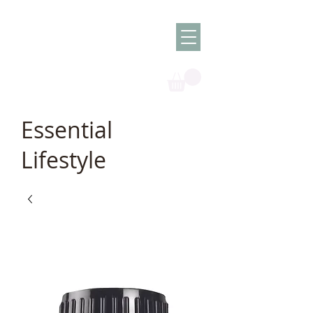
Olish -
The Oil
Granny
Essential
Lifestyle