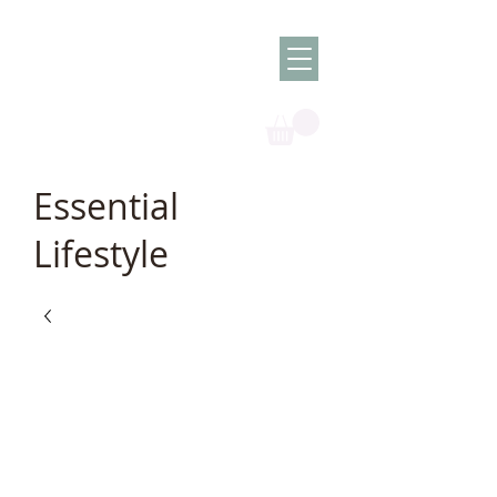
Olish -
The Oil
Granny
Essential
Lifestyle