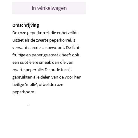
In winkelwagen
Omschrijving
De roze peperkorrel, die er hetzelfde
uitziet als de zwarte peperkorrel, is
verwant aan de cashewnoot. De licht
fruitige en peperige smaak heeft ook
een subtielere smaak dan die van
zwarte peperolie. De oude Inca's
gebruikten alle delen van de voor hen
heilige 'molle', ofwel de roze
peperboom.
Toepassingen
Voeg twee druppels toe aan een glas
water om een verkwikkende smaak
toe te voegen
Voeg roze peper essentiële olie toe