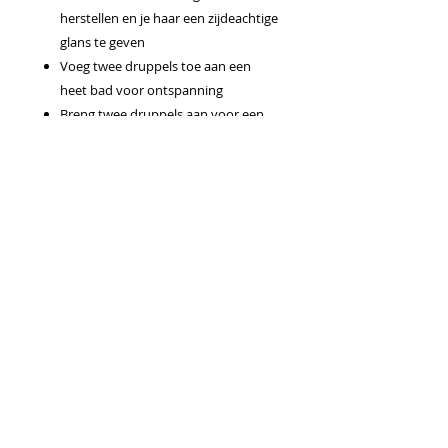
herstellen en je haar een zijdeachtige
glans te geven
Voeg twee druppels toe aan een
heet bad voor ontspanning
Breng twee druppels aan voor een
stoomgezichtsbehandeling om de
huid gevoed en verjongd te laten
aanvoelen
Combineer sandelhout, pepermunt
en melaleuca in een doe-het-zelf
scheercrème
Gebruiksaanwijzingen
Op de huid: Voor massage, mix 5
druppels met 10 ml draagolie. Voor in
bad, mix 5 druppels met 5 ml draagolie.
Voor parfum, mix 1 druppel met 10
druppels draagolie. Uitsluitend voor