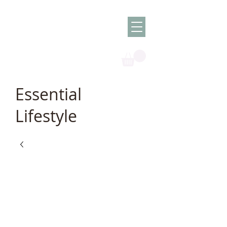
Olish -
The Oil
Granny
Essential
Lifestyle