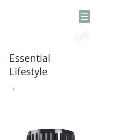
Olish -
The Oil
Granny
Essential
Lifestyle