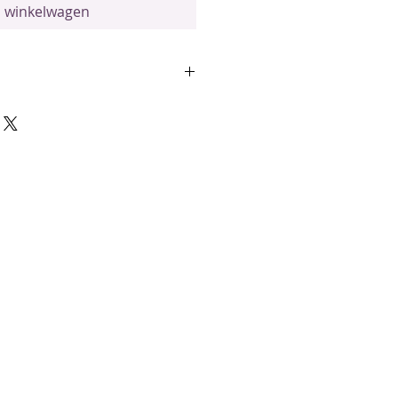
n winkelwagen
delen
cense) is een van de krachtigste
in de Stronger Blend
ezonde huid