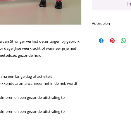
I
Voordelen
Voornaamste Voor
Wierook (frankin
van Stronger verfrist de zintuigen bij gebruik
essentiële oliën 
r dagelijkse veerkracht of wanneer je je niet
Bevordert een g
smetteloze, gezonde huid.
 na een lange dag of activiteit
kwikkende aroma wanneer het in de nek wordt
almeren en een gezonde uitstraling te
almeren en een gezonde uitstraling te