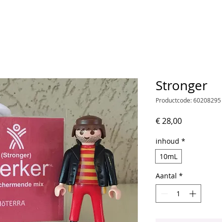
Stronger
Productcode: 60208295
Prijs
€ 28,00
inhoud
*
10mL
Aantal
*