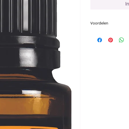
I
Voordelen
Voornaamste Voor
De zoete smaak v
kick toevoegen 
gebakken produ
Combineert goed
zoals kaneelscho
De verfrissende 
pittige toevoegi
citrusvruchten
Tangerine heeft 
monoterpene lim
om hun vermoge
eigenschappen 