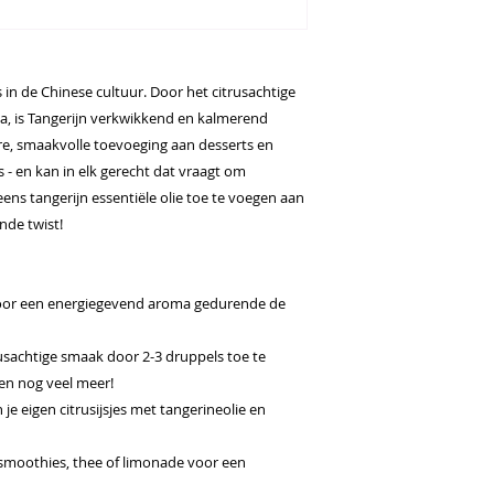
 in de Chinese cultuur. Door het citrusachtige
ma, is Tangerijn verkwikkend en kalmerend
aire, smaakvolle toevoeging aan desserts en
s - en kan in elk gerecht dat vraagt om
eens tangerijn essentiële olie toe te voegen aan
nde twist!
voor een energiegevend aroma gedurende de
rusachtige smaak door 2-3 druppels toe te
en nog veel meer!
 eigen citrusijsjes met tangerineolie en
 smoothies, thee of limonade voor een