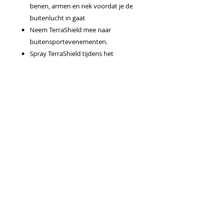
benen, armen en nek voordat je de
buitenlucht in gaat
Neem TerraShield mee naar
buitensportevenementen.
Spray TerraShield tijdens het
camperen om je tent heen
Gebruiksaanwijzingen
Uitsluitend voor gebruik op de huid.
Breng naar behoeven op het gewenste
gebied aan. Verdunnen is niet nodig.
Voorzichtig
Mogelijke gevoelige reactie van de huid.
Buiten bereik van kinderen bewaren.
Raadpleeg je arts als je zwanger bent of
onder behandeling staat. Vermijd
contact met ogen, binnenoren en