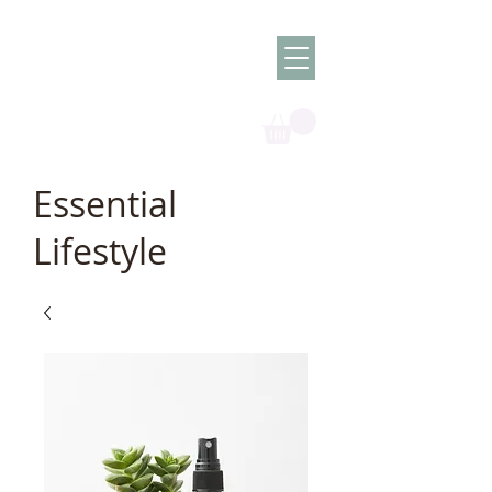
Olish -
The Oil
Granny
Essential
Lifestyle