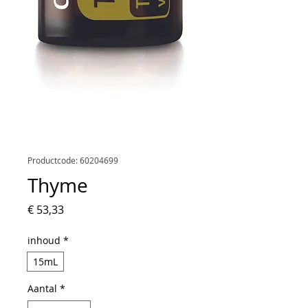
Productcode: 60204699
Thyme
Prijs
€ 53,33
inhoud
*
15mL
Aantal
*