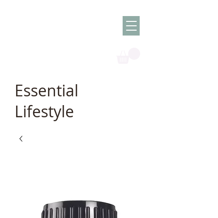
Olish -
The Oil
Granny
Essential
Lifestyle