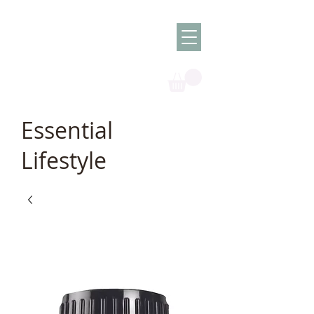
Olish -
The Oil
Granny
Essential
Lifestyle