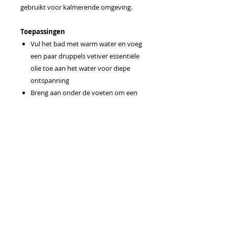
gebruikt voor kalmerende omgeving.
Toepassingen
Vul het bad met warm water en voeg
een paar druppels vetiver essentiële
olie toe aan het water voor diepe
ontspanning
Breng aan onder de voeten om een
rustgevende omgeving te
bevorderen voor het slapengaan
Breng na een lange dag staan als
onderdeel van een kalmerende
massage
Combineer met lavendel, doTERRA
Serenity of doTERRA Balance voor
het bevorderen van kalmte en een
grondend effect
Gebruiksaanwijzing