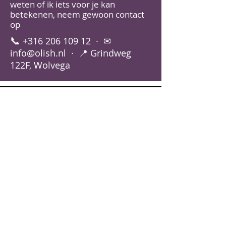
weten of ik iets voor je kan
betekenen, neem gewoon contact
op
📞
+316 206 109 12
· ✉
info@olish.nl
· 📍 Grindweg
122F, Wolvega
juli promoties Doterra
Video afspelen