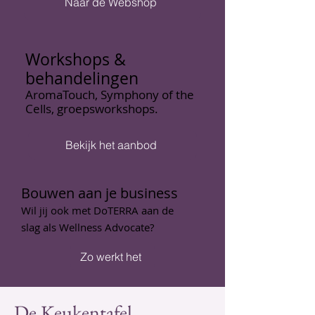
Naar de Webshop
Workshops &
behandelingen
AromaTouch, Symphony of the
Cells, groepsworkshops.
Bekijk het aanbod
Bouwen aan je business
Wil jij ook met DoTERRA aan de
slag als Wellness Advocate?
Zo werkt het
De Keukentafel