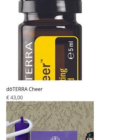
dōTERRA Cheer
Prijs
€ 43,00