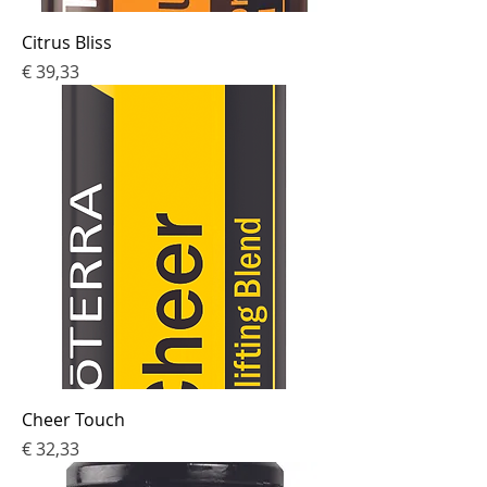
Citrus Bliss
Prijs
€ 39,33
Cheer Touch
Prijs
€ 32,33