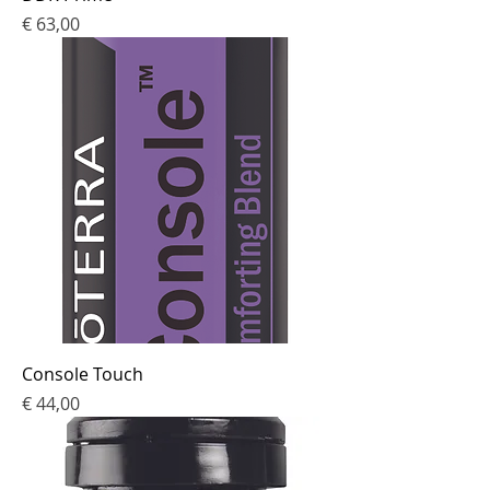
Prijs
€ 63,00
Console Touch
Prijs
€ 44,00