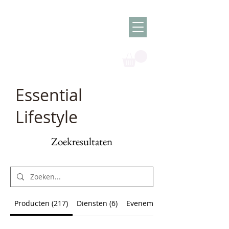
Olish -
The Oil
Granny
Essential
Lifestyle
Zoekresultaten
Producten (217)
Diensten (6)
Evenementen (36)