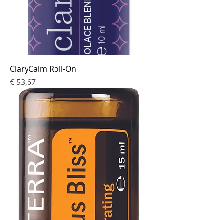
ClaryCalm Roll-On
Prijs
€ 53,67