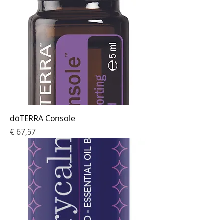
dōTERRA Console
Prijs
€ 67,67