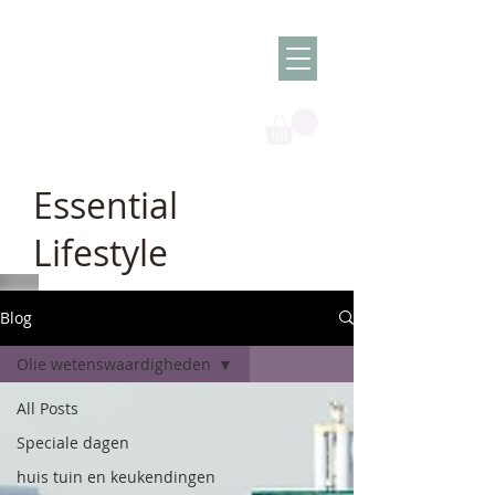
Olish -
The Oil
Granny
Essential
Lifestyle
Blog
Olie wetenswaardigheden
All Posts
Speciale dagen
huis tuin en keukendingen