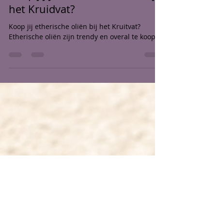
Karen Bakker
3 jun 2022
3 minuten om te lezen
Koop jij je etherische oliën bij
het Kruidvat?
Koop jij etherische oliën bij het Kruitvat?
Etherische oliën zijn trendy en overal te koop.