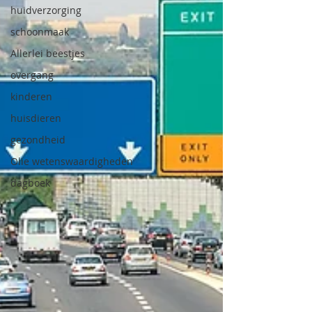
huidverzorging
schoonmaak
Allerlei beestjes
overgang
kinderen
huisdieren
gezondheid
Olie wetenswaardigheden
dagboek