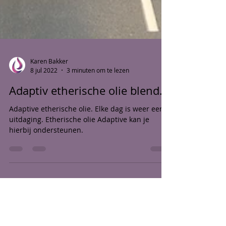
Karen Bakker
8 jul 2022
3 minuten om te lezen
Adaptiv etherische olie blend.
Adaptive etherische olie. Elke dag is weer een
uitdaging. Etherische olie Adaptive kan je
hierbij ondersteunen.