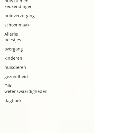
huis tuin en
keukendingen
huidverzorging
schoonmaak
Allerlei
beestjes
overgang
kinderen
huisdieren
gezondheid
Olie
wetenswaardigheden
dagboek