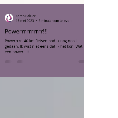
Karen Bakker
16 mei 2023
3 minuten om te lezen
Powerrrrrrrrrr!!!
Powerrrrr. 40 km fietsen had ik nog nooit
gedaan. Ik wist niet eens dat ik het kon. Wat
een power!!!!!