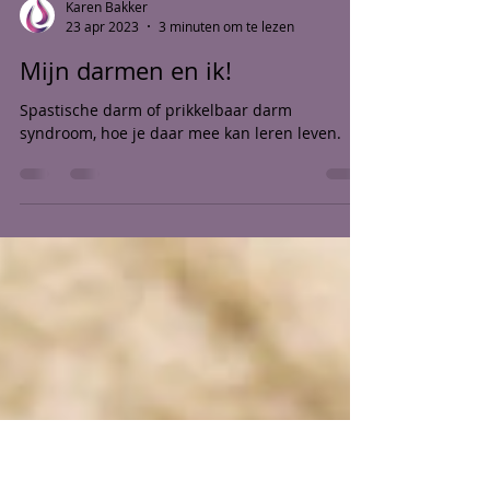
Karen Bakker
23 apr 2023
3 minuten om te lezen
Mijn darmen en ik!
Spastische darm of prikkelbaar darm
syndroom, hoe je daar mee kan leren leven.