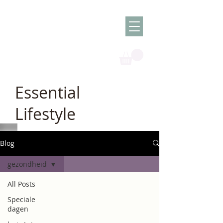
Olish -
The Oil
Granny
Essential
Lifestyle
Blog
gezondheid
All Posts
Speciale
dagen