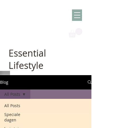
Olish -
The Oil
Granny
Essential
Lifestyle
Blog
All Posts
All Posts
Speciale
dagen