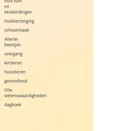
huis tuin
en
keukendingen
huidverzorging
schoonmaak
Allerlei
beestjes
overgang
kinderen
huisdieren
gezondheid
Olie
wetenswaardigheden
dagboek