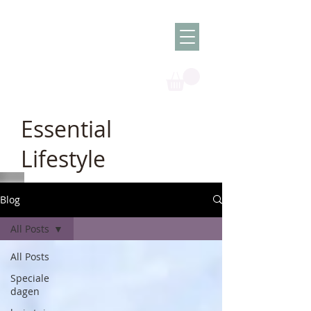
Olish -
The Oil
Granny
Essential
Lifestyle
Blog
All Posts
All Posts
Speciale
dagen