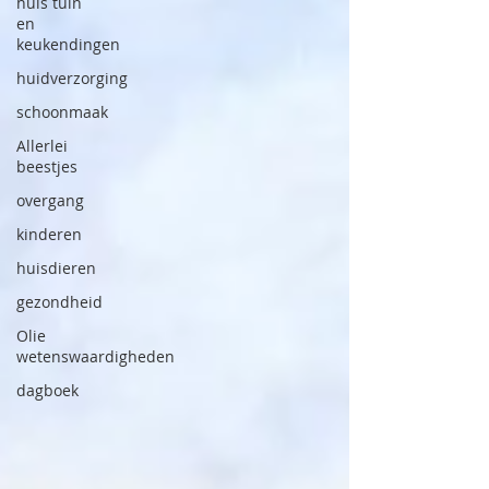
huis tuin
en
keukendingen
huidverzorging
schoonmaak
Allerlei
beestjes
overgang
kinderen
huisdieren
gezondheid
Olie
wetenswaardigheden
dagboek