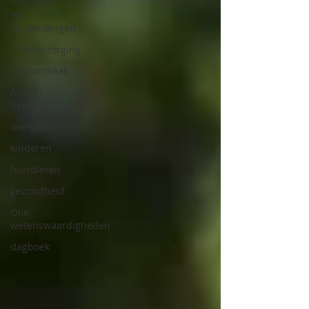
huis tuin
en
keukendingen
huidverzorging
schoonmaak
Allerlei
beestjes
overgang
kinderen
huisdieren
gezondheid
Olie
wetenswaardigheden
dagboek