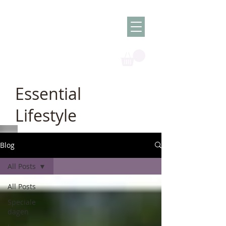
Olish -
The Oil
Granny
Essential
Lifestyle
Blog
All Posts
All Posts
Speciale
dagen