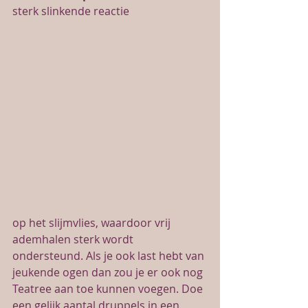
sterk slinkende reactie
op het slijmvlies, waardoor vrij 
ademhalen sterk wordt 
ondersteund. Als je ook last hebt van 
jeukende ogen dan zou je er ook nog 
Teatree aan toe kunnen voegen. Doe 
een gelijk aantal druppels in een 