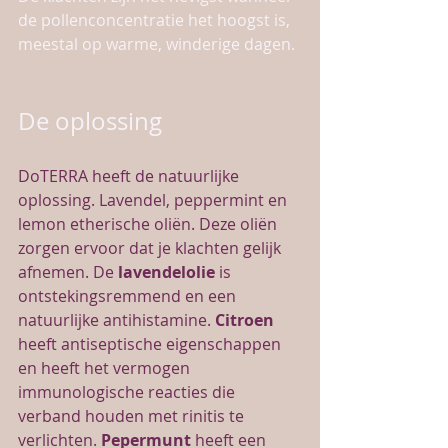
de pollenconcentratie het hoogst is, 
meestal op warme, winderige dagen.
De oplossing
DoTERRA heeft de natuurlijke 
oplossing. Lavendel, peppermint en 
lemon etherische oliën. Deze oliën 
zorgen ervoor dat je klachten gelijk 
afnemen. De 
lavendelolie
 is 
ontstekingsremmend en een 
natuurlijke antihistamine. 
Citroen
heeft antiseptische eigenschappen 
en heeft het vermogen 
immunologische reacties die 
verband houden met rinitis te 
verlichten. 
Pepermunt
 heeft een 