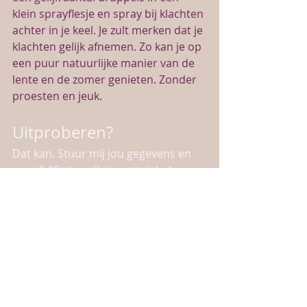
klein sprayflesje en spray bij klachten 
achter in je keel. Je zult merken dat je 
klachten gelijk afnemen. Zo kan je op 
een puur natuurlijke manier van de 
lente en de zomer genieten. Zonder 
proesten en jeuk. 
Uitproberen?
Dat kan. Stuur mij jou gegevens en 
voor 5,95 stuur ik jou een inhaler 
met de oliën erin zodat jij dit een uit 
kan proberen. Ik hoor het graag van 
je.
#karen
#hooikoorts
#olish
#doterra
#etherischeolie
#niezen
#jeukendeogen