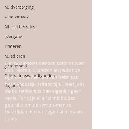
huidverzorging
schoonmaak
Allerlei beestjes
overgang
kinderen
huisdieren
Het hooikoorts seizoen komt er weer 
gezondheid
aan. Niezen, proesten en jeukende 
Olie wetenswaardigheden
ogen. Als je hier last van hebt, kan 
het behoorlijk irritant zijn. Heerlijk in 
dagboek
de buitenlucht is dan eigenlijk geen 
optie. Tenzij je allerlei middeltjes 
gebruikt om de symptomen te 
bestrijden. En het begint al in maart 
soms. 