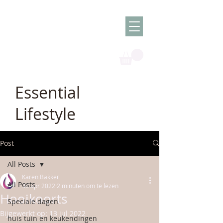
Olish -
The Oil
Granny
Essential
Lifestyle
Post
All Posts
Karen Bakker
All Posts
30 apr 2022
2 minuten om te lezen
Hooikoorts
Speciale dagen
Bijgewerkt op:
13 jul 2022
huis tuin en keukendingen