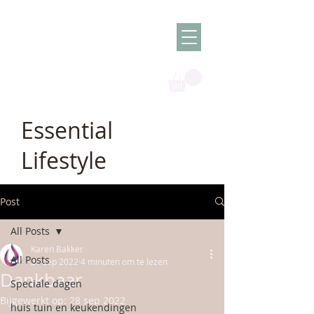
Olish -
The Oil
Granny
Essential
Lifestyle
Post
All Posts
Karen Bakker
All Posts
27 sep 2022
4 minuten om te lezen
Dankbaar
Speciale dagen
Bijgewerkt op:
28 sep 2022
huis tuin en keukendingen