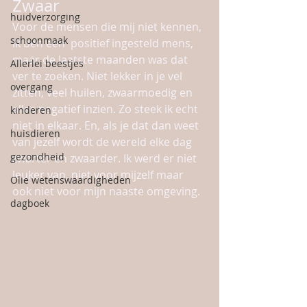
Zwaar
huidverzorging
Voor de mensen die mij niet kennen, 
schoonmaak
ik ben een  positief ingesteld mens, 
maar de laatste maanden was dat 
Allerlei beestjes
ver te zoeken. Niet lekker in je vel 
overgang
zitten, veel huilen, zwaarmoedig en 
alles negatief inzien. Zo steek ik echt 
kinderen
niet in elkaar. En, als je dat dan weet 
huisdieren
van jezelf wordt de wereld elke dag 
gezondheid
zwarter en zwaarder. Ik werd er niet 
leuker van, niet voor mijzelf maar 
Olie wetenswaardigheden
ook niet voor mijn naaste omgeving. 
dagboek