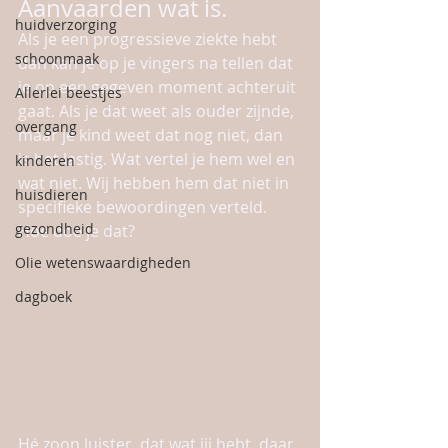
Aanvaarden wat is. 
huidverzorging
Als je een progressieve ziekte hebt 
schoonmaak
dan kan je op je vingers na tellen dat 
je op een gegeven moment achteruit 
Allerlei beestjes
gaat. Als je dat weet als ouder zijnde, 
overgang
maar je kind weet dat nog niet, dan 
is het lastig. Wat vertel je hem wel en 
kinderen
wat niet. Wij hebben hem dat niet in 
huisdieren
specifieke bewoordingen verteld. 
gezondheid
Hoe doe je dat? 
Olie wetenswaardigheden
dagboek
Hé zoon luister, dat wat jij hebt, daar 