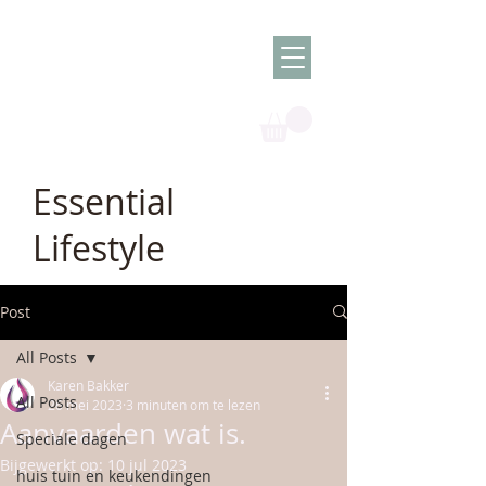
Olish -
The Oil
Granny
Essential
Lifestyle
Post
All Posts
Karen Bakker
All Posts
26 mei 2023
3 minuten om te lezen
Aanvaarden wat is.
Speciale dagen
Bijgewerkt op:
10 jul 2023
huis tuin en keukendingen