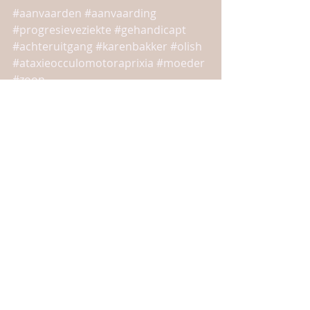
#aanvaarden
#aanvaarding
#progresieveziekte
#gehandicapt
#achteruitgang
#karenbakker
#olish
#ataxieocculomotoraprixia
#moeder
#zoon
dagboek
Recente blogposts
Alles weergeven