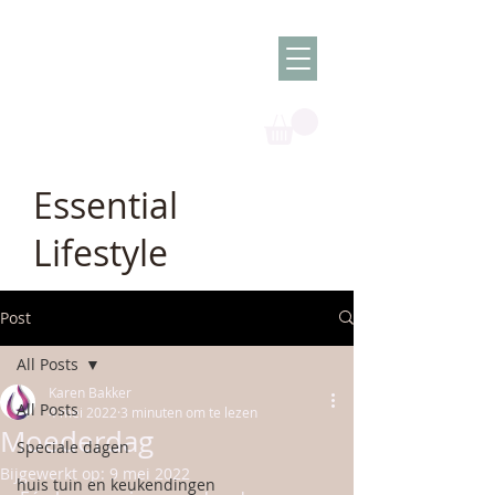
Olish -
The Oil
Granny
Essential
Lifestyle
Post
All Posts
Karen Bakker
All Posts
4 mei 2022
3 minuten om te lezen
Moederdag
Speciale dagen
Bijgewerkt op:
9 mei 2022
huis tuin en keukendingen