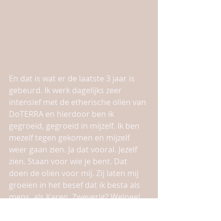
En dat is wat er de laatste 3 jaar is 
gebeurd. Ik werk dagelijks zeer 
intensief met de etherische oliën van 
DoTERRA en hierdoor ben ik 
gegroeid, gegroeid in mijzelf. Ik ben 
mezelf tegen gekomen en mijzelf 
weer gaan zien. Ja dat vooral. Jezelf 
zien. Staan voor wie je bent. Dat 
doen de oliën voor mij. Zij laten mij 
groeien in het besef dat ik besta als 
mens, als Karen. Zweverig? Welnee!  
Sommige oliën trickeren iets in je 
systeem. Door de geur of doordat je 