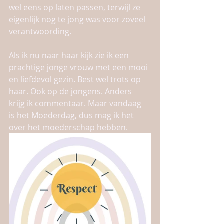
wel eens op laten passen, terwijl ze 
eigenlijk nog te jong was voor zoveel 
verantwoording. 
Als ik nu naar haar kijk zie ik een 
prachtige jonge vrouw met een mooi 
en liefdevol gezin. Best wel trots op 
haar. Ook op de jongens. Anders 
krijg ik commentaar. Maar vandaag 
is het Moederdag, dus mag ik het 
over het moederschap hebben. 