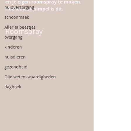
en je eigen roomspray te maken. 
huidverzorging
Hoe leuk en simpel is dit. 
schoonmaak
Allerlei beestjes
Roomspray
overgang
kinderen
huisdieren
gezondheid
Olie wetenswaardigheden
dagboek