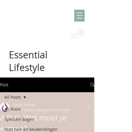
Olish -
The Oil
Granny
Essential
Lifestyle
Post
All Posts
Karen Bakker
All Posts
22 jan 2024
5 minuten om te lezen
A.D.D. Wat moet je
Speciale dagen
ermee?
huis tuin en keukendingen