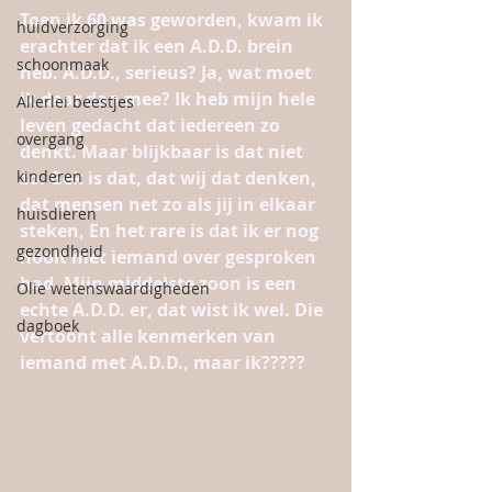
Toen ik 60 was geworden, kwam ik 
huidverzorging
erachter dat ik een A.D.D. brein 
schoonmaak
heb. A.D.D., serieus? Ja, wat moet 
ik daar dan mee? Ik heb mijn hele 
Allerlei beestjes
leven gedacht dat iedereen zo 
overgang
denkt. Maar blijkbaar is dat niet 
kinderen
zo. Gek is dat, dat wij dat denken, 
dat mensen net zo als jij in elkaar 
huisdieren
steken, En het rare is dat ik er nog 
gezondheid
nooit met iemand over gesproken 
had. Mijn middelste zoon is een 
Olie wetenswaardigheden
echte A.D.D. er, dat wist ik wel. Die 
dagboek
vertoont alle kenmerken van 
iemand met A.D.D., maar ik?????