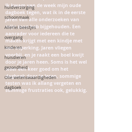
Ik kwam van de week mijn oude 
huidverzorging
dagboek tegen, wat ik in de eerste 
schoonmaak
jaren van alle onderzoeken van 
mijn zoon heb bijgehouden. Een 
Allerlei beestjes
aanrader voor iedereen die te 
overgang
maken krijgt met een kindje met 
kinderen
een beperking. Jaren vliegen 
voorbij, en je raakt een boel kwijt 
huisdieren
door je jaren heen. Soms is het wel 
gezondheid
weer een keer goed om het 
dagboek door te lezen, sommige 
Olie wetenswaardigheden
testen was ik allang vergeten en 
dagboek
sommige frustraties ook, gelukkig.