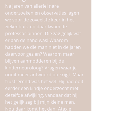
Na jaren van allerlei nare 
onderzoeken en observaties lagen 
we voor de zoveelste keer in het 
ziekenhuis, en daar kwam de 
professor binnen. Die zag gelijk wat 
er aan de hand was! Waarom 
hadden we die man niet in de jaren 
daarvoor gezien? Waarom maar 
blijven aanmodderen bij de 
kinderneuroloog? Vragen waar je 
nooit meer antwoord op krijgt. Maar 
frustrerend was het wel. Hij had ooit 
eerder een kindje onderzocht met 
dezelfde afwijking, vandaar dat hij 
het gelijk zag bij mijn kleine man. 
Nou daar komt het dan "Ataxie 
Occulomotor Apraxia" type 1. Ik 
struikelde over de woorden in het 