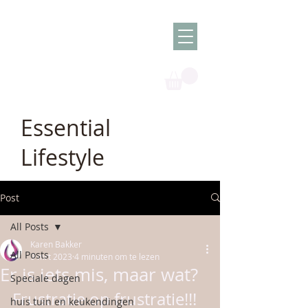
Olish -
The Oil
Granny
Essential
Lifestyle
Post
All Posts
Karen Bakker
All Posts
9 mrt 2023
4 minuten om te lezen
Er is iets mis, maar wat?
Speciale dagen
Frustratie op frustratie!!!
huis tuin en keukendingen