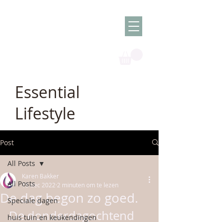
Olish -
The Oil
Granny
Essential
Lifestyle
Post
All Posts
Karen Bakker
All Posts
15 dec 2022
2 minuten om te lezen
De dag begon zo goed.
Speciale dagen
De donderdagochtend 
huis tuin en keukendingen