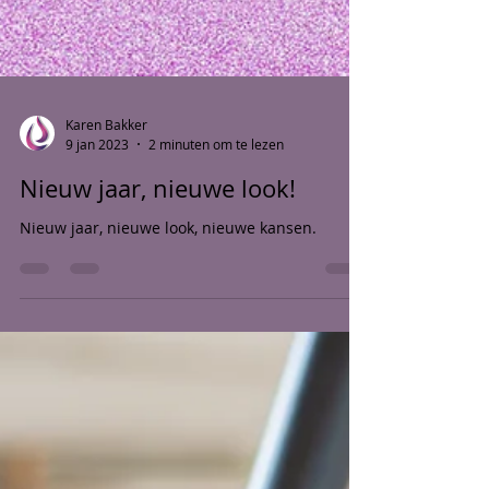
Karen Bakker
9 jan 2023
2 minuten om te lezen
Nieuw jaar, nieuwe look!
Nieuw jaar, nieuwe look, nieuwe kansen.