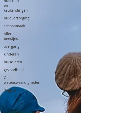
huis tuin
en
keukendingen
huidverzorging
schoonmaak
Allerlei
beestjes
overgang
kinderen
huisdieren
gezondheid
Olie
wetenswaardigheden
dagboek