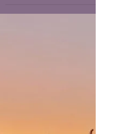
Mijn darmen en ik!
Spastische darm of prikkelbaar darm
syndroom, hoe je daar mee kan leren leven.