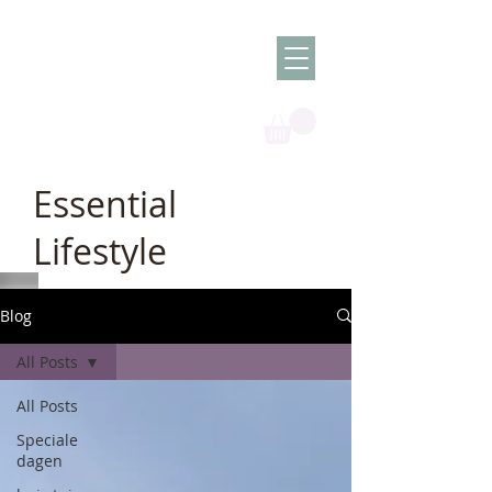
Olish -
The Oil
Granny
Essential
Lifestyle
Blog
All Posts
All Posts
Speciale
dagen