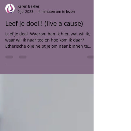
Karen Bakker
9 jul 2023
4 minuten om te lezen
Leef je doel!! (live a cause)
Leef je doel. Waarom ben ik hier, wat wil ik,
waar wil ik naar toe en hoe kom ik daar?
Etherische olie helpt je om naar binnen te
gaan.