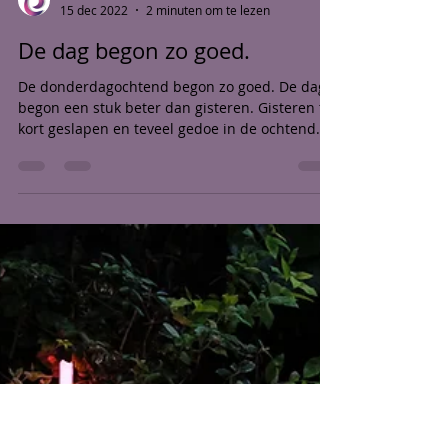
Karen Bakker
15 dec 2022
2 minuten om te lezen
De dag begon zo goed.
De donderdagochtend begon zo goed. De dag
begon een stuk beter dan gisteren. Gisteren te
kort geslapen en teveel gedoe in de ochtend.
Je...