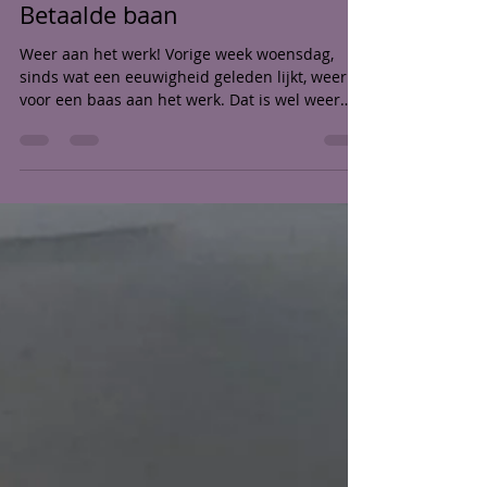
28 okt 2024
4 minuten om te lezen
Betaalde baan
Weer aan het werk! Vorige week woensdag,
sinds wat een eeuwigheid geleden lijkt, weer
voor een baas aan het werk. Dat is wel weer
even...