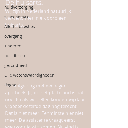
De huisarts.
huidverzorging
Wij zijn in Nederland natuurlijk 
schoonmaak
verwend met in elk dorp een 
huisarts. 
Allerlei beestjes
overgang
kinderen
huisdieren
gezondheid
Olie wetenswaardigheden
dagboek
Sommige nog met een eigen 
apotheek. Ja, op het platteland is dat 
nog. En als we bellen konden wij daar 
vroeger dezelfde dag nog terecht. 
Dat is niet meer. Tenminste hier niet 
meer. De assistente vraagt eerst 
waarvoor je wilt komen. Nu vind ik 