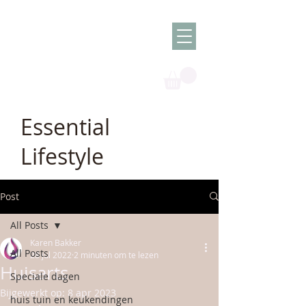
Olish -
The Oil
Granny
Essential
Lifestyle
Post
All Posts
Karen Bakker
All Posts
28 jul 2022
2 minuten om te lezen
Huisarts
Speciale dagen
Bijgewerkt op:
8 apr 2023
huis tuin en keukendingen