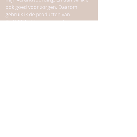
ook goed voor zorgen. Daarom 
gebruik ik de producten van 
DoTERRA. Ik ben puur natuur en zo 
ook deze producten. Maar soms 
ontkom je er niet aan om de huisarts 
in te schakelen en dit was zo'n 
moment dus in de wachtrij en hopen 
dat we een keer aan de beurt zijn. 
#huisarts
#karen
#olish
#doterra
#zelfzorg
#puurnatuur
#etherischeoliën
#eterischeolie
#lovemylife
#lovemybody
#wachttijden
.
gezondheid
dagboek