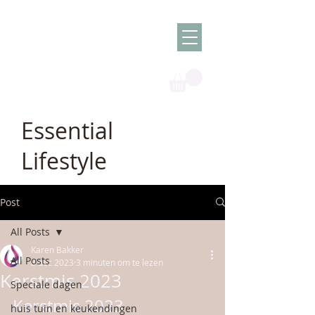
Olish -
The Oil
Granny
Essential
Lifestyle
Post
All Posts
Karen Bakker
All Posts
8 dec 2023
3 minuten om te lezen
Kerstmis 2023
Speciale dagen
Kerstmis 2023
huis tuin en keukendingen