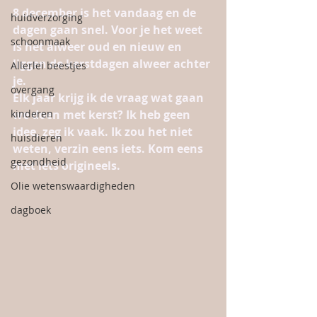
8 december is het vandaag en de 
huidverzorging
dagen gaan snel. Voor je het weet 
schoonmaak
is het alweer oud en nieuw en 
liggen de kerstdagen alweer achter 
Allerlei beestjes
je. 
overgang
Elk jaar krijg ik de vraag wat gaan 
kinderen
we doen met kerst? Ik heb geen 
idee, zeg ik vaak. Ik zou het niet 
huisdieren
weten, verzin eens iets. Kom eens 
gezondheid
met iets origineels. 
Olie wetenswaardigheden
dagboek