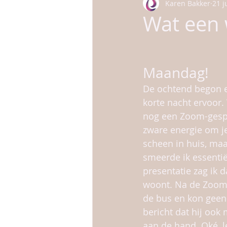
Karen Bakker
21 j
kinderen
huisdieren
gezo
Wat een 
Maandag!
De ochtend begon en
korte nacht ervoor. 
nog een Zoom-gespr
zware energie om je
scheen in huis, maar
smeerde ik essentië
presentatie zag ik
woont. Na de Zoom be
de bus en kon geen 
bericht dat hij ook
aan de hand. Oké, 