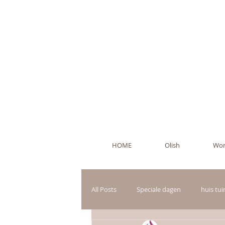
Ol
HOME
Olish
Wor
All Posts
Speciale dagen
huis tu