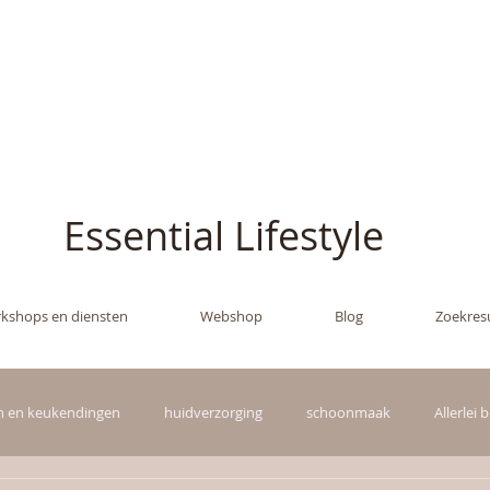
ish - The Oil Gran
Essential Lifestyle
kshops en diensten
Webshop
Blog
Zoekres
in en keukendingen
huidverzorging
schoonmaak
Allerlei 