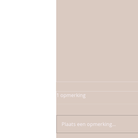
Dertig jaar mantelzorger en
1 opmerking
wat dat met je lijf doet
Altijd aan staan als
mantelzorger! Als mantelzorger
Plaats een opmerking...
sta je eigenlijk altijd aan! Je bent
24/7 bereikbaar en er gaat geen