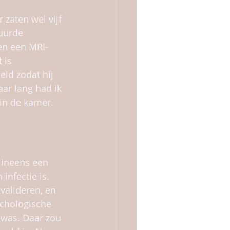
 zaten wel vijf 
huurde 
en een MRI-
 is 
ld zodat hij 
aar lang had ik 
in de kamer. 
 ineens een 
nfectie is. 
valideren, en 
ychologische 
d was. Daar zou 