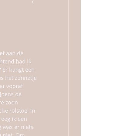
ef aan de 
chtend had ik 
 Er hangt een 
s het zonnetje 
ar vooraf 
ijdens de 
re zoon 
he rolstoel in 
reeg ik een 
 was er niets 
 niet. Om 