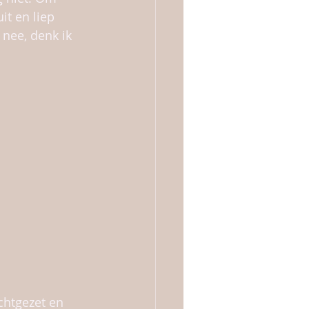
t en liep 
nee, denk ik 
chtgezet en 