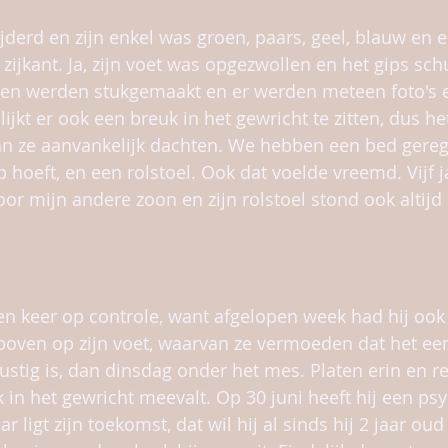
derd en zijn enkel was groen, paars, geel, blauw en er
zijkant. Ja, zijn voet was opgezwollen en het gips sc
ren werden stukgemaakt en er werden meteen foto's 
jkt er ook een breuk in het gewricht te zitten, dus het
n ze aanvankelijk dachten. We hebben een bed gerege
 hoeft, en een rolstoel. Ook dat voelde vreemd. Vijf j
r mijn andere zoon en zijn rolstoel stond ook altijd 
 keer op controle, want afgelopen week had hij ook
oven op zijn voet, waarvan ze vermoeden dat het een i
ustig is, dan dinsdag onder het mes. Platen erin en re
 in het gewricht meevalt. Op 30 juni heeft hij een ps
ar ligt zijn toekomst, dat wil hij al sinds hij 2 jaar ou