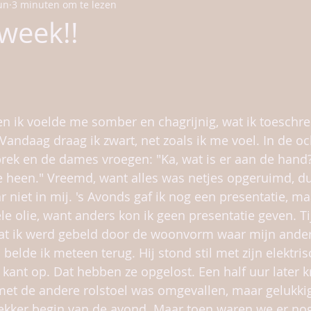
un
3 minuten om te lezen
ndheid
Olie wetenswaardigheden
dagboek
week!!
 ik voelde me somber en chagrijnig, wat ik toeschre
Vandaag draag ik zwart, net zoals ik me voel. In de o
ek en de dames vroegen: "Ka, wat is er aan de hand?
 heen." Vreemd, want alles was netjes opgeruimd, du
 niet in mij. 's Avonds gaf ik nog een presentatie, ma
le olie, want anders kon ik geen presentatie geven. T
 dat ik werd gebeld door de woonvorm waar mijn ande
lde ik meteen terug. Hij stond stil met zijn elektrisc
kant op. Dat hebben ze opgelost. Een half uur later k
 met de andere rolstoel was omgevallen, maar gelukkig
lekker begin van de avond. Maar toen waren we er nog