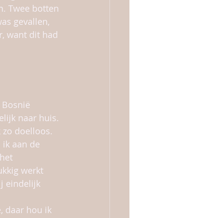
n. Twee botten 
as gevallen, 
, want dit had 
 Bosnië 
ijk naar huis. 
 zo doelloos. 
ik aan de 
het 
ukkig werkt 
 eindelijk 
 daar hou ik 