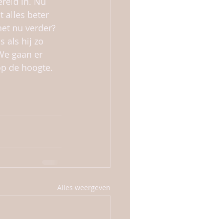
ereld in. Nu 
 alles beter 
het nu verder? 
 als hij zo 
We gaan er 
op de hoogte.
Alles weergeven