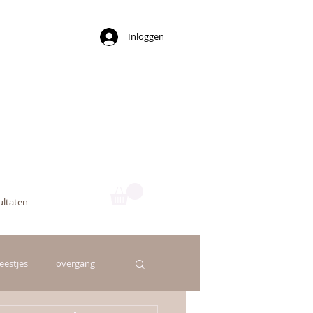
Inloggen
ny
ultaten
beestjes
overgang