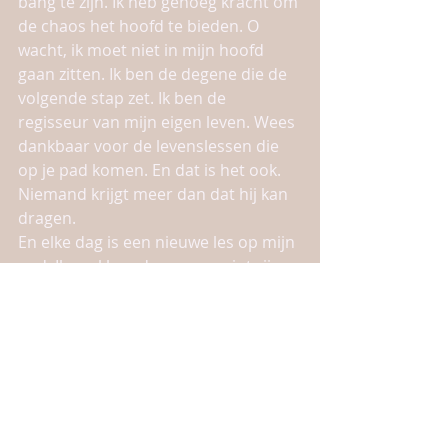
bang te zijn. Ik heb genoeg kracht om 
de chaos het hoofd te bieden. O 
wacht, ik moet niet in mijn hoofd 
gaan zitten. Ik ben de degene die de 
volgende stap zet. Ik ben de 
regisseur van mijn eigen leven. Wees 
dankbaar voor de levenslessen die 
op je pad komen. En dat is het ook. 
Niemand krijgt meer dan dat hij kan 
dragen.
En elke dag is een nieuwe les op mijn 
pad. Ik voel hoe de peppermint zijn 
werk doet.
Ik rol hem even heerlijk door mijn 
nek en ik voel wat hij doet. Hij 
herstelt de verbinding tussen mijn 