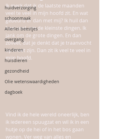
Ik merk dat ik de laatste maanden 
huidverzorging
veel te veel in mijn hoofd zit. En wat 
schoonmaak
gebeurd er dan met mij? Ik huil dan 
heel veel, om de kleinste dingen. Ik 
Allerlei beestjes
jank om de grote dingen. En dan 
overgang
zoveel, dat je denkt dat je traanvocht 
kinderen
op moet zijn. Dan zit ik veel te veel in 
mijn hoofd. 
huisdieren
gezondheid
Olie wetenswaardigheden
dagboek
Vind ik de hele wereld oneerlijk, ben 
ik iedereen spuugzat en wil ik in een 
hutje op de hei of in het bos gaan 
wonen. Ver weg van alles en 