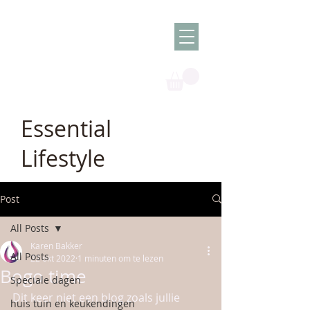
Olish -
The Oil
Granny
Essential
Lifestyle
Post
All Posts
Karen Bakker
All Posts
22 okt 2022
1 minuten om te lezen
Bogo time
Speciale dagen
Dit keer niet een blog zoals jullie 
huis tuin en keukendingen