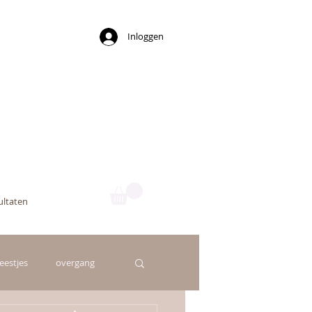
Inloggen
ny
ultaten
beestjes
overgang