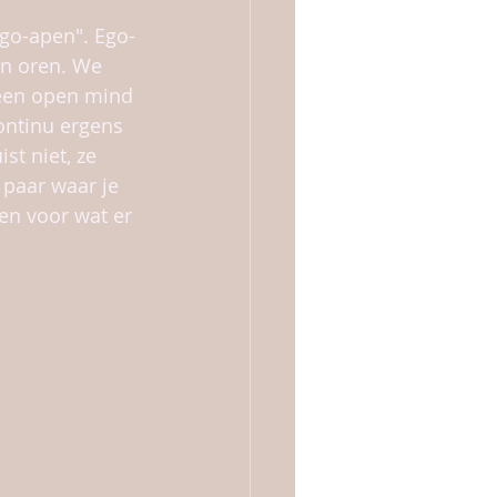
go-apen". Ego-
jn oren. We 
 een open mind 
ontinu ergens 
st niet, ze 
paar waar je 
pen voor wat er 