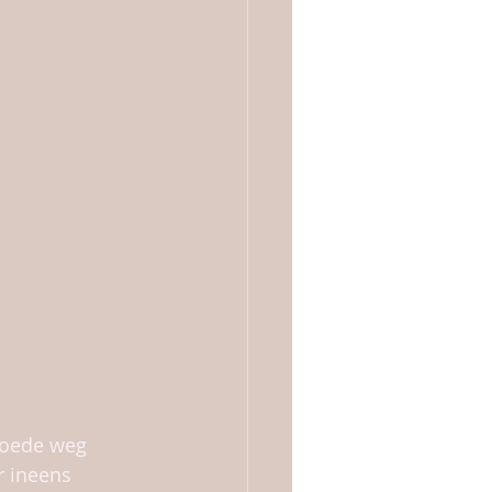
goede weg 
r ineens 