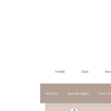
Ol
HOME
Olish
Wor
All Posts
Speciale dagen
huis tu