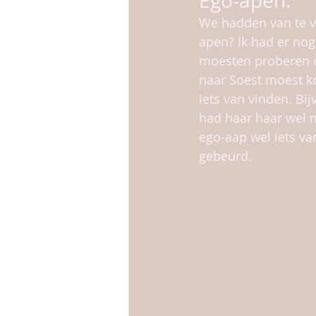
Ego-apen.
We hadden van te v
apen? Ik had er nog
moesten proberen o
naar Soest moest ko
iets van vinden. Bij
had haar haar wel 
ego-aap wel iets van
gebeurd. 