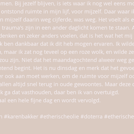
n. Bij jezelf blijven, is iets waar ik nog wel eens m
ontstond ruimte in mijn lijf, voor mijzelf. Daar waar ik
n mijzelf daarin weg cijferde, was weg. Het voelt als 
 trauma's zijn in een ander daglicht komen te staan. 
 denken en zeker anders voelen, dat is het wat het mij
Ik ben dankbaar dat ik dit heb mogen ervaren. Ik wil
n, maar ik zat nog teveel op een roze wolk, en wilde ze
 zou zijn. Niet dat het maandagochtend alweer weg geë
chtend begint. Het is nu dinsdag en merk dat het gevoe
k er ook aan moet werken, om de ruimte voor mijzelf oo
llen altijd snel terug in oude gewoontes. Maar deze 
 ik ga dat vasthouden, daar ben ik van overtuigd.
aal een hele fijne dag en wordt vervolgd.
h
#karenbakker
#etherischeolie
#doterra
#etherische