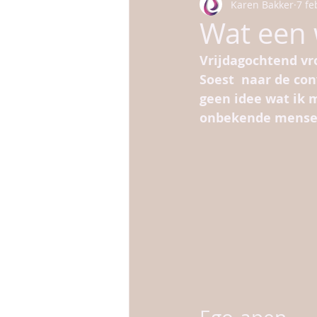
Karen Bakker
7 fe
kinderen
huisdieren
gezo
Wat een
Vrijdagochtend vro
Soest  naar de conv
geen idee wat ik 
onbekende mensen 