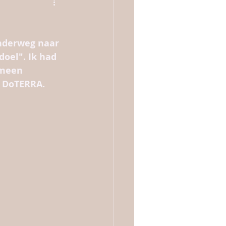
onderweg naar 
doel". Ik had 
emeen 
 DoTERRA. 