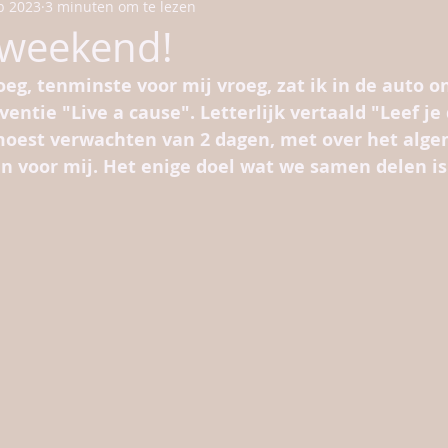
b 2023
3 minuten om te lezen
ndheid
Olie wetenswaardigheden
dagboek
 weekend!
eg, tenminste voor mij vroeg, zat ik in de auto 
entie "Live a cause". Letterlijk vertaald "Leef je 
moest verwachten van 2 dagen, met over het alg
voor mij. Het enige doel wat we samen delen is