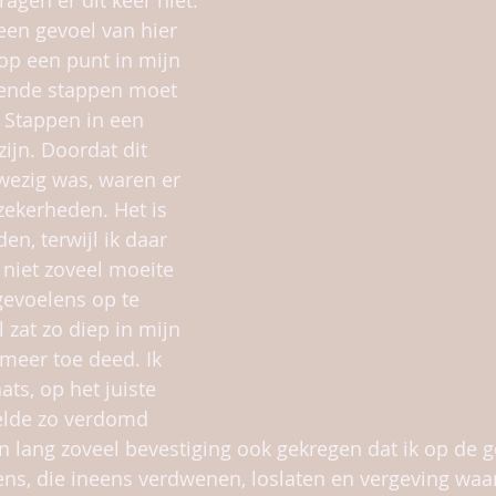
agen er dit keer niet. 
een gevoel van hier 
 op een punt in mijn 
gende stappen moet 
 Stappen in een 
ijn. Doordat dit 
wezig was, waren er 
ekerheden. Het is 
en, terwijl ik daar 
niet zoveel moeite 
evoelens op te 
l zat zo diep in mijn 
et meer toe deed. Ik 
ats, op het juiste 
elde zo verdomd 
n lang zoveel bevestiging ook gekregen dat ik op de 
ns, die ineens verdwenen, loslaten en vergeving waa