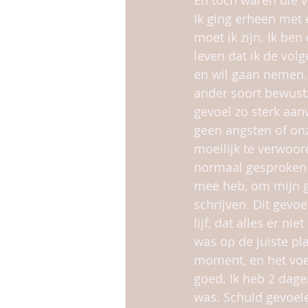
En toch waren die vr
Ik ging erheen met 
moet ik zijn. Ik ben
leven dat ik de vol
en wil gaan nemen.
ander soort bewustz
gevoel zo sterk aan
geen angsten of onz
moeilijk te verwoord
normaal gesproken 
mee heb, om mijn g
schrijven. Dit gevoe
lijf, dat alles er ni
was op de juiste pla
moment, en het vo
goed. Ik heb 2 dage
was. Schuld gevoele