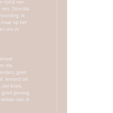
rijstijl van 
 iets. Doordat 
rwording. Ik 
, maar op het 
ren om ze 
lemaal 
n die 
anders, geen 
af. Iemand zei 
dat klopt, 
el goed genoeg, 
hebben dan ik. 