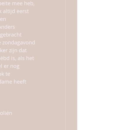
oeite mee heb, 
 altijd eerst 
een 
Anders 
 gebracht 
de zondagavond 
ker zijn dat 
bd is, als het 
l er nog 
k te 
dame heeft 
oliën