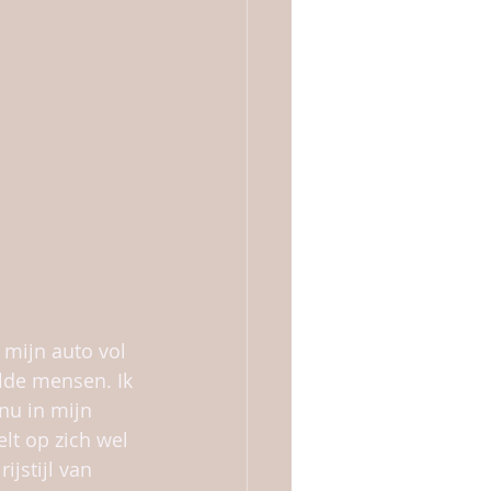
 mijn auto vol 
lde mensen. Ik 
nu in mijn 
elt op zich wel 
jstijl van 