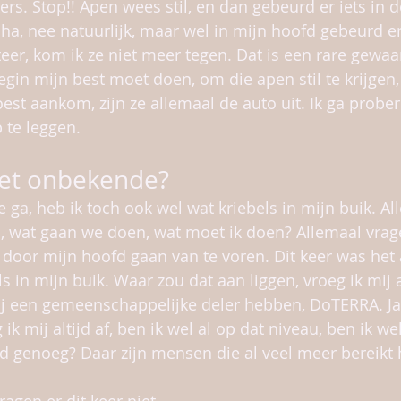
s. Stop!! Apen wees stil, en dan gebeurd er iets in de 
a, nee natuurlijk, maar wel in mijn hoofd gebeurd er
iteer, kom ik ze niet meer tegen. Dat is een rare gewaa
begin mijn best moet doen, om die apen stil te krijgen
est aankom, zijn ze allemaal de auto uit. Ik ga probe
p te leggen.
het onbekende?
oe ga, heb ik toch ook wel wat kriebels in mijn buik. Al
wat gaan we doen, wat moet ik doen? Allemaal vrage
oor mijn hoofd gaan van te voren. Dit keer was het 
s in mijn buik. Waar zou dat aan liggen, vroeg ik mij 
j een gemeenschappelijke deler hebben, DoTERRA. Ja, 
k mij altijd af, ben ik wel al op dat niveau, ben ik w
 genoeg? Daar zijn mensen die al veel meer bereikt 