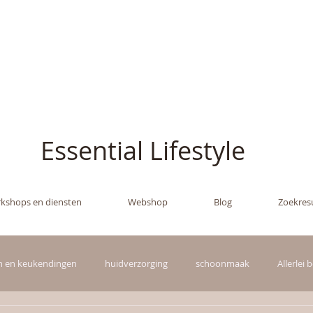
ish - The Oil Gran
Essential Lifestyle
kshops en diensten
Webshop
Blog
Zoekres
in en keukendingen
huidverzorging
schoonmaak
Allerlei 